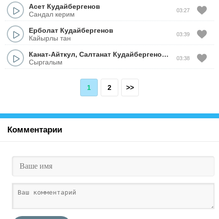
Асет Кудайбергенов
03:27
Сандал керим
Ерболат Кудайбергенов
03:39
Кайырлы тан
Канат-Айткул
,
Салтанат Кудайбергеновтар
03:38
Сыргалым
1
2
>>
Комментарии