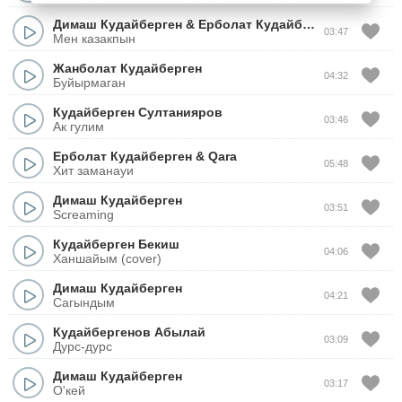
Димаш Кудайберген
&
Ерболат Кудайбергенов
&
Ала
03:47
Мен казакпын
Жанболат Кудайберген
04:32
Буйырмаган
Кудайберген Султанияров
03:46
Ак гулим
Ерболат Кудайберген
&
Qara
05:48
Хит заманауи
Димаш Кудайберген
03:51
Screaming
Кудайберген Бекиш
04:06
Ханшайым (cover)
Димаш Кудайберген
04:21
Сагындым
Кудайбергенов Абылай
03:09
Дурс-дурс
Димаш Кудайберген
03:17
О'кей