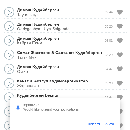
Димаш Кудайберген
02:44
Тау ишинде
Димаш Кудайберген
05:28
Qarlygashym, Uya Salganda
Димаш Кудайберген
06:01
Кайран Елим
Самат Жангазин
&
Салтанат Кудайберген
03:29
Татти Мун
Димаш Кудайберген
04:47
Омир
Канат
&
Айтгул Кудайбергеновтер
03:23
Жарапазан
Кудайберген Бекиш
02:44
Болексин (cover)
topmuz.kz
Димаш Кудайберген
Would like to send you notifications
02:42
Smoke
Самат Жангазин
&
Салтанат Кудайберген
Discard
Allow
02:31
Дорама