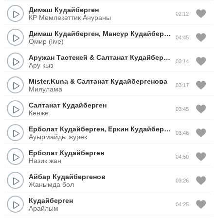
Димаш Кудайберген
02:12
КР Мемлекеттик Анураны
Димаш Кудайберген
,
Мансур Кудайберген
04:45
Омир (live)
Аружан Тастекей
&
Салтанат Кудайбергенова
03:14
Ару кыз
Mister.Kuna
&
Салтанат Кудайбергенова
03:17
Мияулама
Салтанат Кудайберген
03:45
Кенже
Ерболат Кудайберген
,
Еркин Кудайберген
03:46
Ауырмайды журек
Ерболат Кудайберген
04:50
Назик жан
Айбар Кудайбергенов
03:26
Жанымда бол
Кудайберген
04:25
Арайлым