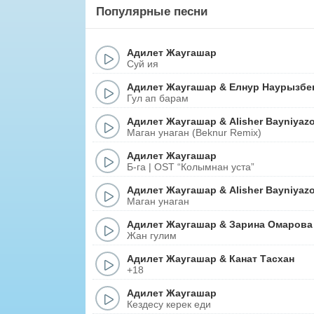
Популярные песни
Адилет Жаугашар
Суй ия
Адилет Жаугашар
&
Елнур Наурызбе
Гул ап барам
Адилет Жаугашар
&
Alisher Bayniyaz
Маган унаган (Beknur Remix)
Адилет Жаугашар
Б-га | OST “Колымнан уста”
Адилет Жаугашар
&
Alisher Bayniyaz
Маган унаган
Адилет Жаугашар
&
Зарина Омарова
Жан гулим
Адилет Жаугашар
&
Канат Тасхан
+18
Адилет Жаугашар
Кездесу керек еди