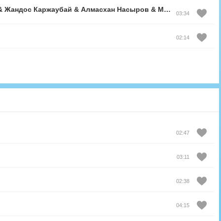
&
Жандос Каржаубай
&
Алмасхан Насыров
&
Малик Жамбылулы
03:34
02:14
02:47
03:11
02:38
04:15