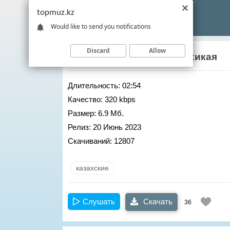
topmuz.kz
Would like to send you notifications
Discard
Allow
Адилет Жаугашар
– Бир хикая
Длительность:
02:54
Качество:
320 kbps
Размер:
6.9 Мб.
Релиз:
20 Июнь 2023
Скачиваний:
12807
казахские
Слушать
Скачать
36