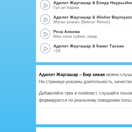
Адилет Жаугашар
&
Елнур Наурызбе
Гул ап барам
Адилет Жаугашар
&
Alisher Bayniyaz
Маган унаган (Beknur Remix)
Роза Алкожа
Мен сени суйем, омир
Адилет Жаугашар
&
Канат Тасхан
+18
Адилет Жаугашар – Бир хикая
можно слуша
На странице указаны длительность, качество
Добавляйте трек в плейлист, слушайте похо
формируются по реальному поведению польз