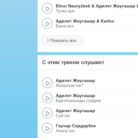
Elnur Nauryzbek
&
Адилет Жаугашар
Туган кун
Адилет Жаугашар
&
Karlov
Бала кез
Показать все
С этим треком слушают
Адилет Жаугашар
Жазыгым не?
Адилет Жаугашар
Буртиганынды суйдим
Адилет Жаугашар
Суй ия
Гаухар Сардарбек
Анага хат