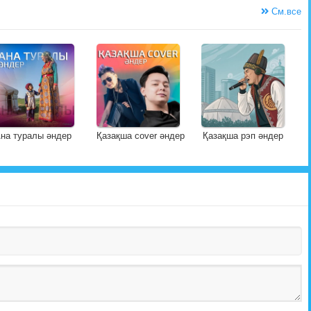
См.все
на туралы әндер
Қазақша cover әндер
Қазақша рэп әндер