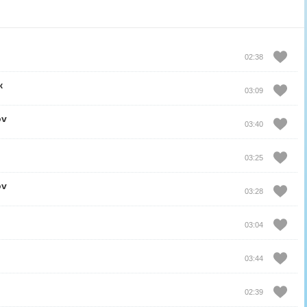
02:38
к
03:09
ov
03:40
03:25
ov
03:28
03:04
03:44
02:39