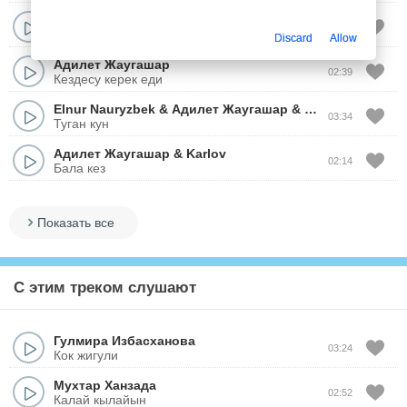
Адилет Жаугашар
&
Канат Тасхан
03:44
+18
Discard
Allow
Адилет Жаугашар
02:39
Кездесу керек еди
Elnur Nauryzbek
&
Адилет Жаугашар
&
Жандос Каржау
03:34
Туган кун
Адилет Жаугашар
&
Karlov
02:14
Бала кез
Показать все
С этим треком слушают
Гулмира Избасханова
03:24
Кок жигули
Мухтар Ханзада
02:52
Калай кылайын