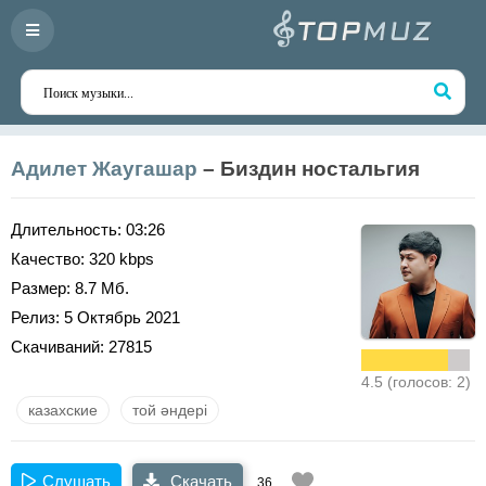
Адилет Жаугашар
– Биздин ностальгия
Длительность:
03:26
Качество:
320 kbps
Размер:
8.7 Мб.
Релиз:
5 Октябрь 2021
Скачиваний:
27815
4.5 (голосов: 2)
казахские
той әндері
Слушать
Скачать
36