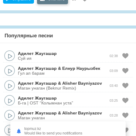
Популярные песни
Адилет Жаугашар
02:38
Суй ия
Адилет Жаугашар
&
Елнур Наурызбек
03:09
Гул ап барам
Адилет Жаугашар
&
Alisher Bayniyazov
03:40
Маган унаган (Beknur Remix)
Адилет Жаугашар
03:25
Б-га | OST “Колымнан уста”
Адилет Жаугашар
&
Alisher Bayniyazov
03:28
Маган унаган
Адилет Жаугашар
&
Зарина Омарова
topmuz.kz
03:04
Жан гулим
Would like to send you notifications