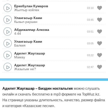
Еркебулан Кумаров
03:10
Жылтыр койлек
Улангасыр Ками
03:45
Кызыл раушан
Абдижаппар Алкожа
03:51
4:44
Улангасыр Ками
03:05
Балкия
Адилет Жаугашар
03:22
Мамау
Адилет Жаугашар
02:47
Жазыгым не?
Адилет Жаугашар – Биздин ностальгия
можно слушать
онлайн и скачать бесплатно в mp3 формате на TopMuz.kz.
На странице указаны длительность, качество, размер файла
и категория «Казахские песни».