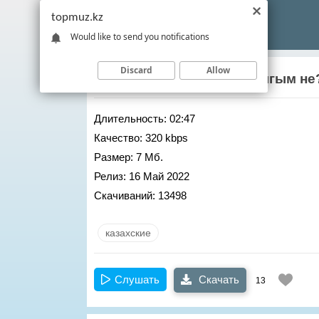
topmuz.kz
Would like to send you notifications
Discard
Allow
Адилет Жаугашар
– Жазыгым не
Длительность:
02:47
Качество:
320 kbps
Размер:
7 Мб.
Релиз:
16 Май 2022
Скачиваний:
13498
казахские
Слушать
Скачать
13