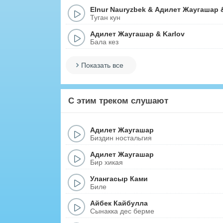
Elnur Nauryzbek
&
Адилет Жаугашар
Туган кун
Адилет Жаугашар
&
Karlov
Бала кез
Показать все
С этим треком слушают
Адилет Жаугашар
Биздин ностальгия
Адилет Жаугашар
Бир хикая
Улангасыр Ками
Биле
Айбек Кайбулла
Сынакка дес берме