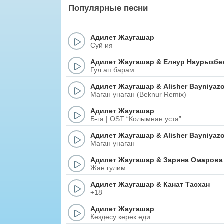
Популярные песни
Адилет Жаугашар
Суй ия
Адилет Жаугашар
&
Елнур Наурызбе
Гул ап барам
Адилет Жаугашар
&
Alisher Bayniyaz
Маган унаган (Beknur Remix)
Адилет Жаугашар
Б-га | OST “Колымнан уста”
Адилет Жаугашар
&
Alisher Bayniyaz
Маган унаган
Адилет Жаугашар
&
Зарина Омарова
Жан гулим
Адилет Жаугашар
&
Канат Тасхан
+18
Адилет Жаугашар
Кездесу керек еди