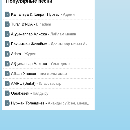
Популярные песни
Kalifarniya & Кайрат Нуртас
-
Адеми
Turar, B'NDA
-
Bir adam
Абдижаппар Алкожа
-
Лайлам менин
Рахымжан Жакайым
-
Досым бар менин Актауда
Adam
-
Журек
Абдижаппар Алкожа
-
Умыт деме
Абзал Утешов
-
Биз жолыгамыз
AMRE (Burkit)
-
Класстастар
Qarakesek
-
Калдыру
Нуржан Толендиев
-
Ананды суйсен, менше суй