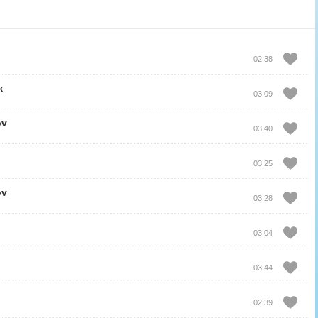
02:38
к
03:09
ov
03:40
03:25
ov
03:28
03:04
03:44
02:39