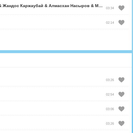
&
Жандос Каржаубай
&
Алмасхан Насыров
&
Малик Жамбылулы
03:34
02:14
03:26
02:54
03:06
03:26