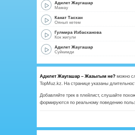
Адилет Жаугашар
Мамау
Канат Тасхан
Оянып кетем
Гулмира Избасханова
Кок жигули
Адилет Жаугашар
Суйкимди
Адилет Жаугашар – Жазыгым не?
можно сл
TopMuz.kz. На странице указаны длительност
Добавляйте трек в плейлист, слушайте похо
формируются по реальному поведению польз