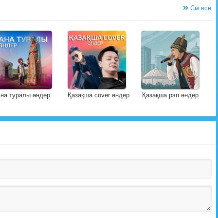
См.все
на туралы әндер
Қазақша cover әндер
Қазақша рэп әндер