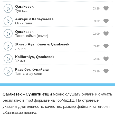
Qarakesek
03:28
Тун куа
Айкерим Калаубаева
03:32
Озин гана
Qarakesek
02:09
Тангажайып (cover)
Жигер Ауыпбаев
&
Qarakesek
03:42
Лилия
Kalifarniya
,
Qarakesek
02:56
Уакыт
Казыбек Курайыш
03:18
Таптым-ау сени
Qarakesek – Суйикти етши
можно слушать онлайн и скачать
бесплатно в mp3 формате на TopMuz.kz. На странице
указаны длительность, качество, размер файла и категория
«Казахские песни».