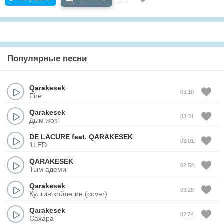
Популярные песни
Qarakesek
03:10
Fire
Qarakesek
03:31
Дым жок
DE LACURE
feat.
QARAKESEK
03:01
1LED
QARAKESEK
02:50
Тым адеми
Qarakesek
03:28
Кулгин койлегин (cover)
Qarakesek
02:24
Сахара