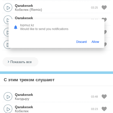
Qarakesek
03:25
Кобелек (Remix)
Qarakesek
02:23
Кара агаш
topmuz.kz
Would like to send you notifications
Qarakesek
03:01
Орамалды
Discard
Allow
Qarakesek
02:14
ПЛАТЬЕ
Показать все
С этим треком слушают
Qarakesek
03:48
Калдыру
Qarakesek
03:23
Кобелек