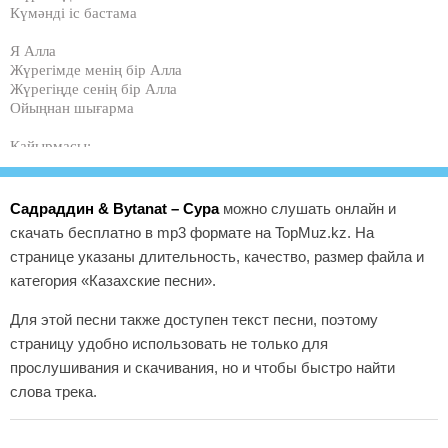
Күмәнді іс бастама
Я Алла
Жүрегімде менің бір Алла
Жүрегіңде сенің бір Алла
Ойыңнан шығарма
Қайырмасы:
Я Мухаммад Я Расул Алла
Не сұрасамда тек сен бердің Алла
Сенде сұра бауырым бір Алладан
Садраддин & Bytanat – Сура
можно слушать онлайн и
Жалғыз Алладан
скачать бесплатно в mp3 формате на TopMuz.kz. На
Мейірімді Алладан…
странице указаны длительность, качество, размер файла и
Аманатым бауырым
категория «Казахские песни».
Бойыңа берген барлығын
Құр дүние тілеме
Для этой песни также доступен текст песни, поэтому
Тіле деніңнің саулығын
страницу удобно использовать не только для
прослушивания и скачивания, но и чтобы быстро найти
Күні-түні сағындым
слова трека.
Өзімнің ауылымды
Сағындым ағайынды
Туысымды,бауырымды