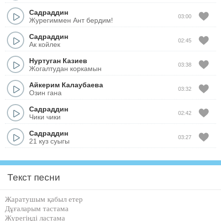
Садраддин
03:00
Журегиммен Ант бердим!
Садраддин
02:45
Ак койлек
Нуртуган Казиев
03:38
Жогалтудан коркамын
Айкерим Калаубаева
03:32
Озин гана
Садраддин
02:42
Чики чики
Садраддин
03:27
21 куз суыгы
Текст песни
Жаратушым қабыл етер
Дұғаларым тастама
Жүрегіңді ластама