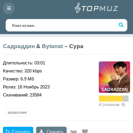
Садраддин
&
Bytanat
– Сура
Длительность:
03:01
Качество:
320 kbps
Размер:
6.9 Мб
Релиз:
16 Ноябрь 2023
Скачиваний:
23584
4 (голосов: 8)
казахские
Слушать
Скачать
568