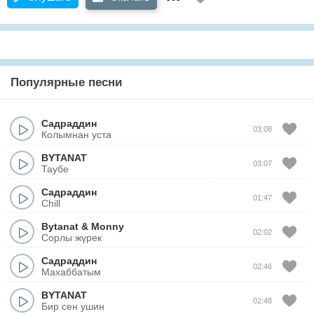
Популярные песни
Садраддин
03:08
Колымнан уста
BYTANAT
03:07
Таубе
Садраддин
01:47
Chill
Bytanat
&
Monny
02:02
Сорлы жүрек
Садраддин
02:46
Махаббатым
BYTANAT
02:48
Бир сен ушин