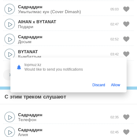
Садраддин
05:03
Умытылмас кун (Cover Dimash)
AIHAN x BYTANAT
02:47
Подари
Садраддин
02:52
Досым
BYTANAT
03:42
Кымбаттым
topmuz.kz
Would like to send you notifications
Показать все
Discard
Allow
С этим треком слушают
Садраддин
02:35
Телефон
Садраддин
02:45
Алия