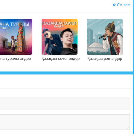
См.все
на туралы әндер
Қазақша cover әндер
Қазақша рэп әндер