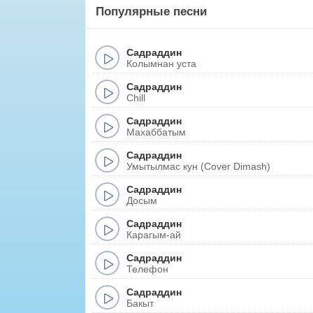
Популярные песни
Садраддин
Колымнан уста
Садраддин
Chill
Садраддин
Махаббатым
Садраддин
Умытылмас кун (Cover Dimash)
Садраддин
Досым
Садраддин
Карагым-ай
Садраддин
Телефон
Садраддин
Бакыт