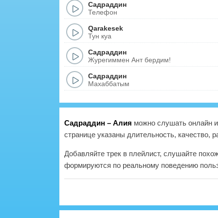
Садраддин
Телефон
Qarakesek
Тун куа
Садраддин
Журегиммен Ант бердим!
Садраддин
Махаббатым
Садраддин – Алия
можно слушать онлайн и 
странице указаны длительность, качество, р
Добавляйте трек в плейлист, слушайте похо
формируются по реальному поведению польз