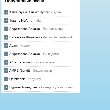
Популярные песни
Kalifarniya & Кайрат Нуртас
-
Адеми
Turar, B'NDA
-
Bir adam
Абдижаппар Алкожа
-
Лайлам менин
Рахымжан Жакайым
-
Досым бар менин Актауда
Adam
-
Журек
Абдижаппар Алкожа
-
Умыт деме
Абзал Утешов
-
Биз жолыгамыз
AMRE (Burkit)
-
Класстастар
Qarakesek
-
Калдыру
Нуржан Толендиев
-
Ананды суйсен, менше суй