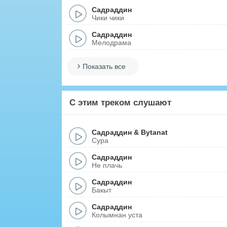
Садраддин
Чики чики
Садраддин
Мелодрама
Показать все
С этим треком слушают
Садраддин
&
Bytanat
Сура
Садраддин
Не плачь
Садраддин
Бакыт
Садраддин
Колымнан уста