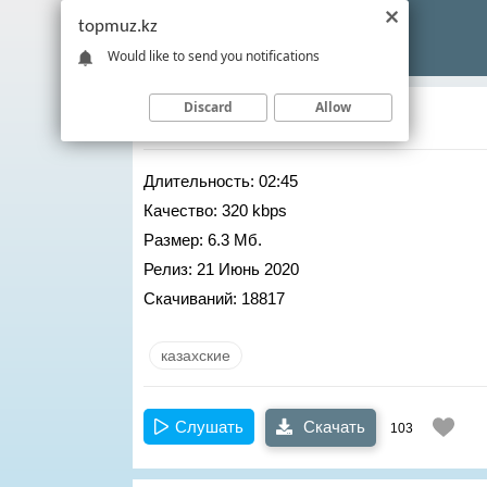
topmuz.kz
Would like to send you notifications
Discard
Allow
Садраддин
– Алия
Длительность:
02:45
Качество:
320 kbps
Размер:
6.3 Мб.
Релиз:
21 Июнь 2020
Скачиваний:
18817
казахские
Слушать
Скачать
103