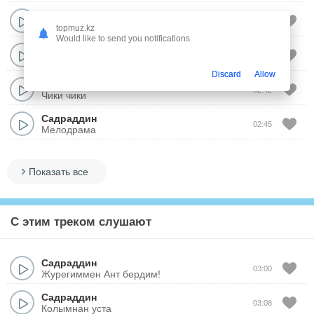
Садраддин
02:35
Телефон
topmuz.kz
Would like to send you notifications
Садраддин
02:36
Бакыт
Discard
Allow
Садраддин
02:42
Чики чики
Садраддин
02:45
Мелодрама
Показать все
С этим треком слушают
Садраддин
03:00
Журегиммен Ант бердим!
Садраддин
03:08
Колымнан уста