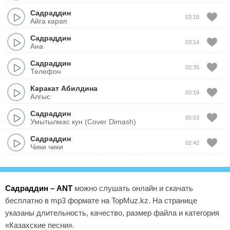
Садраддин
03:18
Айга карап
Садраддин
03:14
Ана
Садраддин
02:35
Телефон
Каракат Абилдина
03:19
Алгыс
Садраддин
05:03
Умытылмас кун (Cover Dimash)
Садраддин
02:42
Чики чики
Садраддин – ANT
можно слушать онлайн и скачать
бесплатно в mp3 формате на TopMuz.kz. На странице
указаны длительность, качество, размер файла и категория
«Казахские песни».