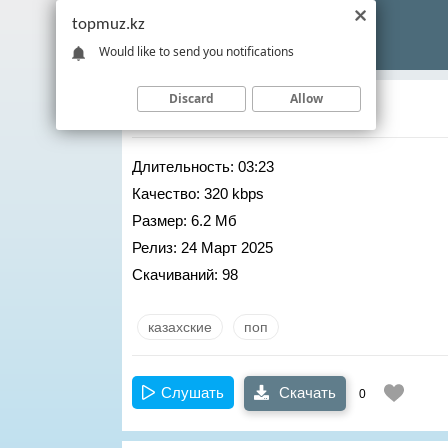
topmuz.kz
Would like to send you notifications
Discard
Allow
Дана Кентай
– Кыз киялы
Длительность:
03:23
Качество:
320 kbps
Размер:
6.2 Мб
Релиз:
24 Март 2025
Скачиваний:
98
казахские
поп
Слушать
Скачать
0