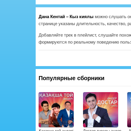
Дана Кентай – Кыз киялы
можно слушать он
странице указаны длительность, качество, р
Добавляйте трек в плейлист, слушайте похо
формируются по реальному поведению польз
Популярные сборники
Қазақша той әндері
Достар туралы әндер
А