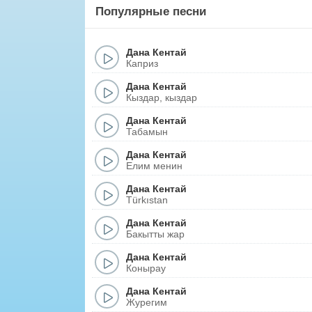
Популярные песни
Дана Кентай
Каприз
Дана Кентай
Кыздар, кыздар
Дана Кентай
Табамын
Дана Кентай
Елим менин
Дана Кентай
Türkıstan
Дана Кентай
Бакытты жар
Дана Кентай
Конырау
Дана Кентай
Журегим