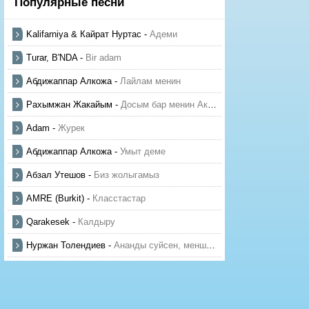
Популярные песни
Kalifarniya & Кайрат Нуртас
-
Адеми
Turar, B'NDA
-
Bir adam
Абдижаппар Алкожа
-
Лайлам менин
Рахымжан Жакайым
-
Досым бар менин Актауда
Adam
-
Журек
Абдижаппар Алкожа
-
Умыт деме
Абзал Утешов
-
Биз жолыгамыз
AMRE (Burkit)
-
Класстастар
Qarakesek
-
Калдыру
Нуржан Толендиев
-
Ананды суйсен, менше суй