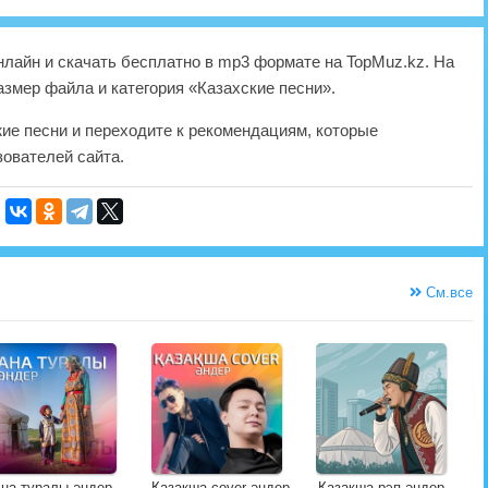
лайн и скачать бесплатно в mp3 формате на TopMuz.kz. На
азмер файла и категория «Казахские песни».
жие песни и переходите к рекомендациям, которые
ователей сайта.
См.все
на туралы әндер
Қазақша cover әндер
Қазақша рэп әндер