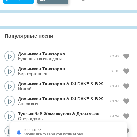
Популярные песни
Досымжан Танатаров
02:46
Куланнын кызгалдагы
Досымжан Танатаров
03:11
Бир коргеннен
Досымжан Танатаров
&
DJ.DAKE
&
Б.Желдирбаев
03:48
Игигай
Досымжан Танатаров
&
DJ.DAKE
&
Б.Желдирбаев
03:37
Аппак кыз
Тунгышбай Жаманкулов
&
Досымжан Танатаров
04:29
Онер адамы
Досымжан Танатаров
&
Саят Медеуов
topmuz.kz
03:01
Мунайма, досым
Would like to send you notifications