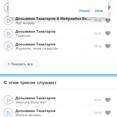
Досымжан Танатаров
&
Мейрамбек Бесбаев
03:40
Ару кыздар
Discard
Allow
Досымжан Танатаров
&
Мейрамбек Беспаев
03:40
Ару кыздар
Досымжан Танатаров
03:41
Танисын
Досымжан Танатаров
03:15
Журегим, нени сезерсин
Показать все
С этим треком слушают
Досымжан Танатаров
03:54
Умытуга бола ма?
Досымжан Танатаров
04:20
Жалын кешкен