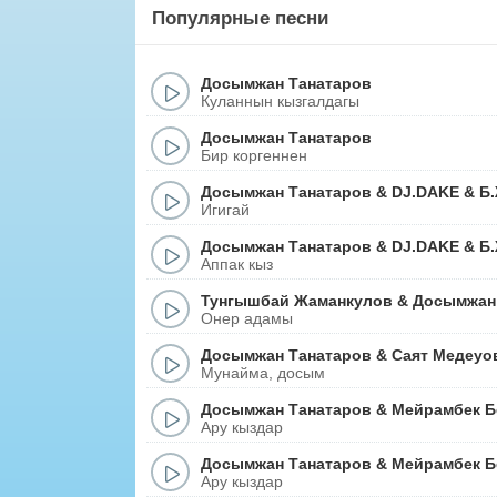
Популярные песни
Досымжан Танатаров
Куланнын кызгалдагы
Досымжан Танатаров
Бир коргеннен
Досымжан Танатаров
&
DJ.DAKE
&
Б
Игигай
Досымжан Танатаров
&
DJ.DAKE
&
Б
Аппак кыз
Тунгышбай Жаманкулов
&
Досымжан
Онер адамы
Досымжан Танатаров
&
Саят Медеуо
Мунайма, досым
Досымжан Танатаров
&
Мейрамбек Б
Ару кыздар
Досымжан Танатаров
&
Мейрамбек Б
Ару кыздар