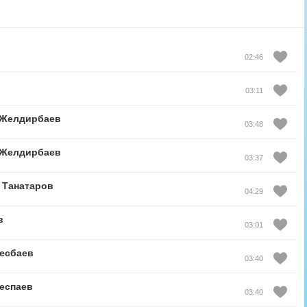
02:46
03:11
.Желдирбаев
03:48
.Желдирбаев
03:37
 Танатаров
04:29
в
03:01
есбаев
03:40
еспаев
03:40