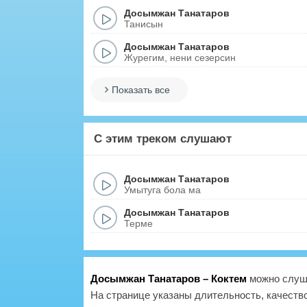
Досымжан Танатаров
Танисын
Досымжан Танатаров
Журегим, нени сезерсин
Показать все
С этим треком слушают
Досымжан Танатаров
Умытуга бола ма
Досымжан Танатаров
Терме
Досымжан Танатаров – Коктем
можно слуша
На странице указаны длительность, качество