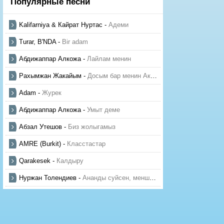
Популярные песни
Kalifarniya & Кайрат Нуртас
-
Адеми
Turar, B'NDA
-
Bir adam
Абдижаппар Алкожа
-
Лайлам менин
Рахымжан Жакайым
-
Досым бар менин Актауда
Adam
-
Журек
Абдижаппар Алкожа
-
Умыт деме
Абзал Утешов
-
Биз жолыгамыз
AMRE (Burkit)
-
Класстастар
Qarakesek
-
Калдыру
Нуржан Толендиев
-
Ананды суйсен, менше суй