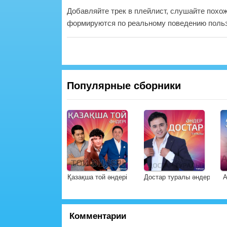
Добавляйте трек в плейлист, слушайте похо
формируются по реальному поведению польз
Популярные сборники
Қазақша той әндері
Достар туралы әндер
А
Комментарии