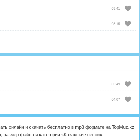
03:41
03:15
03:49
04:07
ть онлайн и скачать бесплатно в mp3 формате на TopMuz.kz.
, размер файла и категория «Казахские песни».