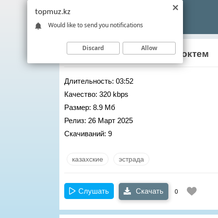
topmuz.kz
Would like to send you notifications
Discard
Allow
Досымжан Танатаров
– Коктем
Длительность:
03:52
Качество:
320 kbps
Размер:
8.9 Мб
Релиз:
26 Март 2025
Скачиваний:
9
казахские
эстрада
Слушать
Скачать
0