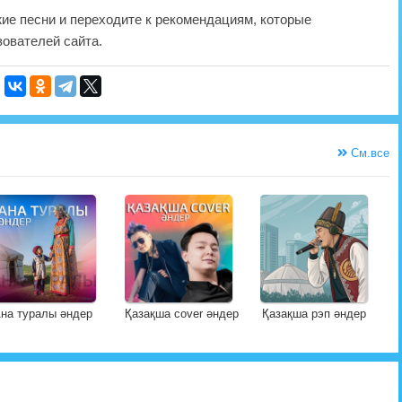
жие песни и переходите к рекомендациям, которые
ователей сайта.
См.все
на туралы әндер
Қазақша cover әндер
Қазақша рэп әндер