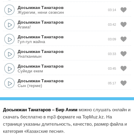
Досымжан Танатаров
03:14
Журегим, нени сезесин
Досымжан Танатаров
03:42
Агама!
Досымжан Танатаров
03:09
Гул-гул жайна
Досымжан Танатаров
03:33
Унатканмын
Досымжан Танатаров
03:45
Суйеди екем
Досымжан Танатаров
05:17
Сын (терме)
Досымжан Танатаров – Бир Аним
можно слушать онлайн и
скачать бесплатно в mp3 формате на TopMuz.kz. На
странице указаны длительность, качество, размер файла и
категория «Казахские песни».