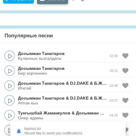
Популярные песни
Досымжан Танатаров
02:46
Куланнын кызгалдагы
Досымжан Танатаров
03:11
Бир коргеннен
Досымжан Танатаров
&
DJ.DAKE
&
Б.Желдирбаев
03:48
Игигай
Досымжан Танатаров
&
DJ.DAKE
&
Б.Желдирбаев
03:37
Аппак кыз
Тунгышбай Жаманкулов
&
Досымжан Танатаров
04:29
Онер адамы
Досымжан Танатаров
&
Саят Медеуов
topmuz.kz
03:01
Мунайма, досым
Would like to send you notifications