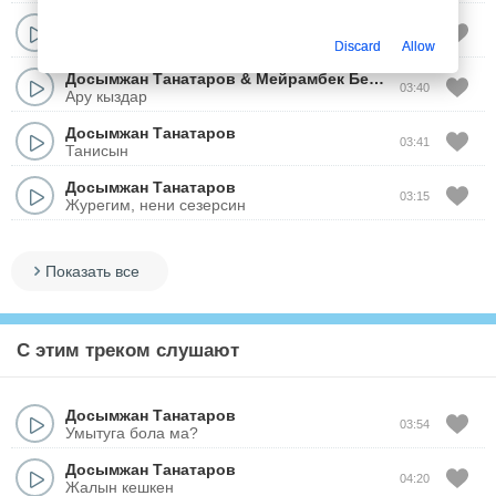
Досымжан Танатаров
&
Мейрамбек Бесбаев
03:40
Ару кыздар
Discard
Allow
Досымжан Танатаров
&
Мейрамбек Беспаев
03:40
Ару кыздар
Досымжан Танатаров
03:41
Танисын
Досымжан Танатаров
03:15
Журегим, нени сезерсин
Показать все
С этим треком слушают
Досымжан Танатаров
03:54
Умытуга бола ма?
Досымжан Танатаров
04:20
Жалын кешкен