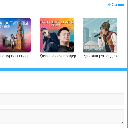
См.все
на туралы әндер
Қазақша cover әндер
Қазақша рэп әндер