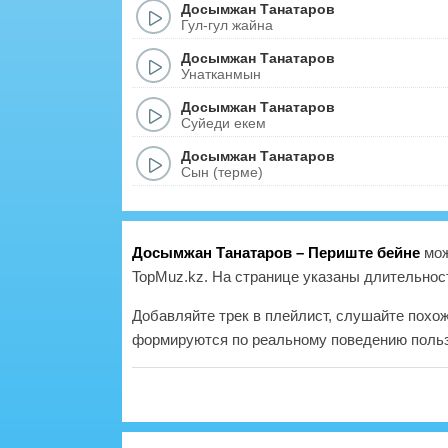
Досымжан Танатаров
Гул-гул жайна
Досымжан Танатаров
Унатканмын
Досымжан Танатаров
Суйеди екем
Досымжан Танатаров
Сын (терме)
Досымжан Танатаров – Периште бейне
мож
TopMuz.kz. На странице указаны длительност
Добавляйте трек в плейлист, слушайте похо
формируются по реальному поведению польз