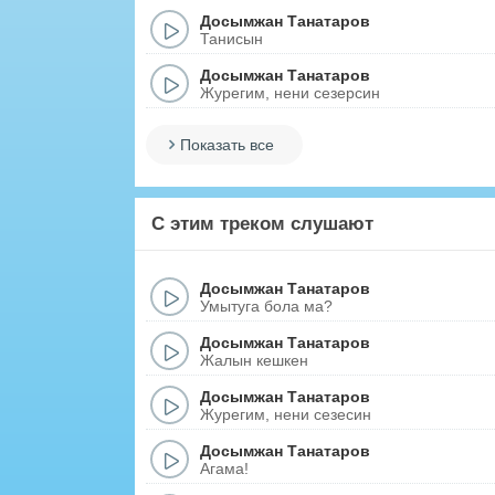
Досымжан Танатаров
Танисын
Досымжан Танатаров
Журегим, нени сезерсин
Показать все
С этим треком слушают
Досымжан Танатаров
Умытуга бола ма?
Досымжан Танатаров
Жалын кешкен
Досымжан Танатаров
Журегим, нени сезесин
Досымжан Танатаров
Агама!