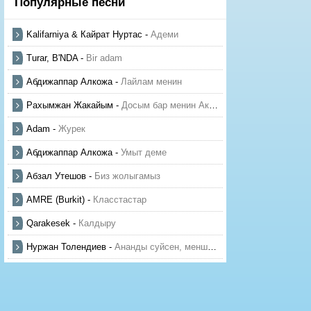
Популярные песни
Kalifarniya & Кайрат Нуртас
-
Адеми
Turar, B'NDA
-
Bir adam
Абдижаппар Алкожа
-
Лайлам менин
Рахымжан Жакайым
-
Досым бар менин Актауда
Adam
-
Журек
Абдижаппар Алкожа
-
Умыт деме
Абзал Утешов
-
Биз жолыгамыз
AMRE (Burkit)
-
Класстастар
Qarakesek
-
Калдыру
Нуржан Толендиев
-
Ананды суйсен, менше суй