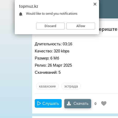
topmuz.kz
Would like to send you notifications
Discard
Allow
Досымжан Танатаров
– Периште
Длительность:
03:16
Качество:
320 kbps
Размер:
6 Мб
Релиз:
26 Март 2025
Скачиваний:
5
казахские
эстрада
Слушать
Скачать
0