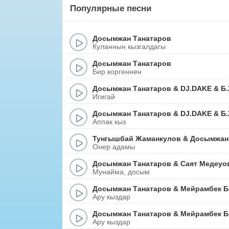
Популярные песни
Досымжан Танатаров
Куланнын кызгалдагы
Досымжан Танатаров
Бир коргеннен
Досымжан Танатаров
&
DJ.DAKE
&
Б
Игигай
Досымжан Танатаров
&
DJ.DAKE
&
Б
Аппак кыз
Тунгышбай Жаманкулов
&
Досымжан
Онер адамы
Досымжан Танатаров
&
Саят Медеуо
Мунайма, досым
Досымжан Танатаров
&
Мейрамбек Б
Ару кыздар
Досымжан Танатаров
&
Мейрамбек Б
Ару кыздар