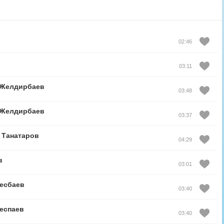
02:46
03:11
.Желдирбаев
03:48
.Желдирбаев
03:37
 Танатаров
04:29
в
03:01
есбаев
03:40
еспаев
03:40