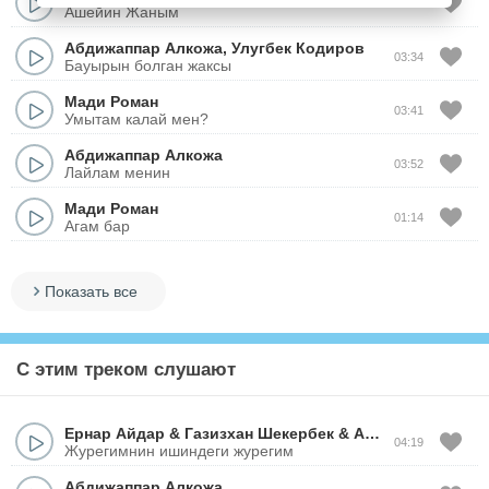
03:24
Ашейин Жаным
Абдижаппар Алкожа
,
Улугбек Кодиров
03:34
Бауырын болган жаксы
Мади Роман
03:41
Умытам калай мен?
Абдижаппар Алкожа
03:52
Лайлам менин
Мади Роман
01:14
Агам бар
Показать все
С этим треком слушают
Ернар Айдар
&
Газизхан Шекербек
&
Абдижаппар Алкожа
04:19
Журегимнин ишиндеги журегим
Абдижаппар Алкожа