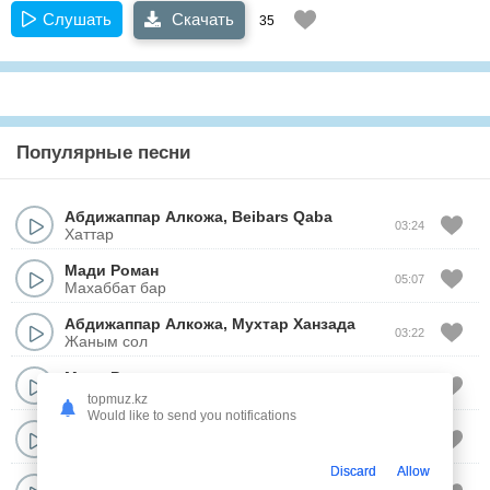
Слушать
Скачать
35
Популярные песни
Абдижаппар Алкожа
,
Beibars Qaba
03:24
Хаттар
Мади Роман
05:07
Махаббат бар
Абдижаппар Алкожа
,
Мухтар Ханзада
03:22
Жаным сол
Мади Роман
02:59
Жумагым Анам
topmuz.kz
Would like to send you notifications
Абдижаппар Алкожа
03:55
Аке
Discard
Allow
Мади Роман